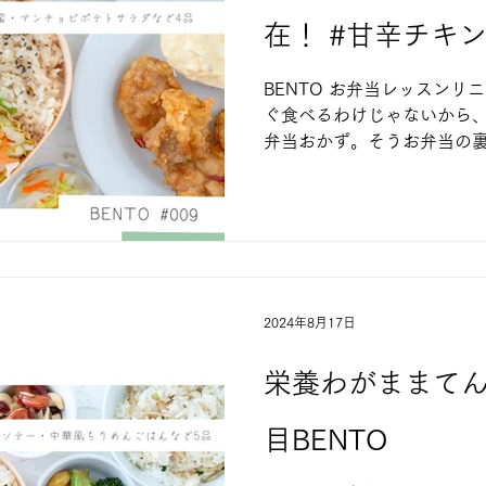
在！ #甘辛チキ
BENTO お弁当レッスンリ
ぐ食べるわけじゃないから
弁当おかず。そうお弁当の
させるコツやポイントを踏
りやすいお弁当おかず３～４
チキン南蛮弁当...
2024年8月17日
栄養わがままてん
目BENTO