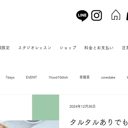
様限定
スタジオレッスン
ショップ
料金とお支払い
注
7days
EVENT
1food10dish
常備菜
coredake
体験
ゼロから和食
BENTO
+Sweets
TOKKUN & 
2024年12月26日
タルタルありで