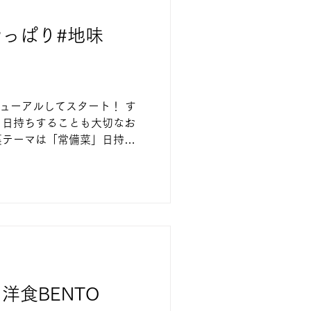
っぱり#地味
ニューアルしてスタート！ す
、日持ちすることも大切なお
裏テーマは「常備菜」日持ち
まえながら、作りやすい！盛
品を作っていきます。 のり
洋食BENTO