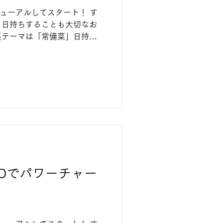
ニューアルしてスタート！ す
、日持ちすることも大切なお
裏テーマは「常備菜」日持ち
まえながら、作りやすい！盛
品を作っていきます。 洋食
TOでパワーチャー