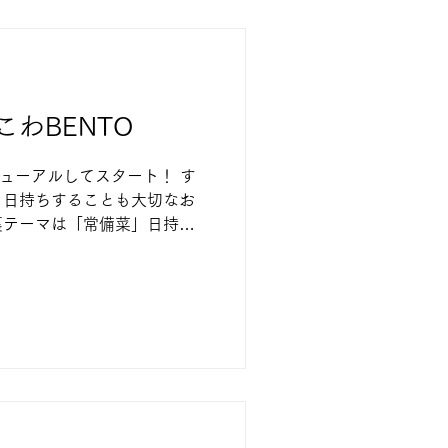
わBENTO
ニューアルしてスタート！ す
、日持ちすることも大切なお
裏テーマは「常備菜」日持ち
まえながら、作りやすい！盛
品を作っていきます。 おこ