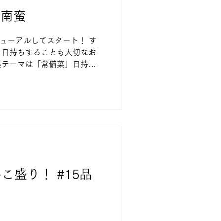
ン南蛮
ニューアルしてスタート！ す
、日持ちすることも大切なお
裏テーマは「常備菜」日持ち
まえながら、作りやすい！盛
品を作っていきます。 甘辛
こ盛り！ #15品