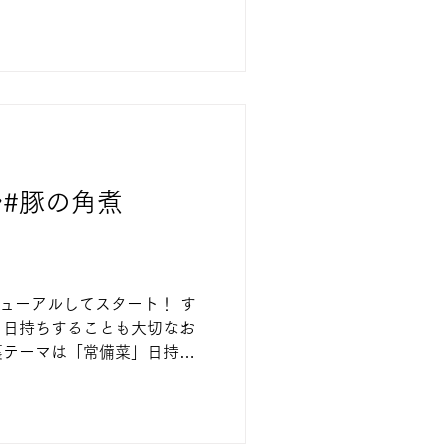
まえながら、作りやすい！盛
品を作っていきます。 タン
#豚の角煮
ニューアルしてスタート！ す
、日持ちすることも大切なお
裏テーマは「常備菜」日持ち
まえながら、作りやすい！盛
品を作っていきます。 豚の