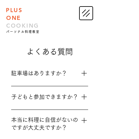
PLUS
ONE
COOKING
パーソナル料理教室
よくある質問
駐車場はありますか？
いいえ。 当店の専用駐車場は
ございませんが、近隣にコイ
子どもと参加できますか？
ンパーキングがございますの
でご利用下さい。 土日祝など
いいえ。 申し訳ございませ
は、近隣の学校で試験やイベ
ん。小さなお子様のご参加は
本当に料理に自信がないの
ントがある場合、満車の場合
安全面も考えご遠慮しており
ですが大丈夫ですか？
がございますのでご注意下さ
ます。