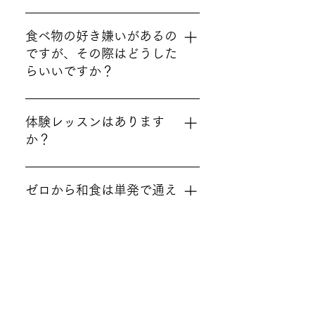
願いいたします。指輪も調理
いいえ。 申し訳ございませ
の妨げになるため、できれば
ん。スムーズにレッスンを行
食べ物の好き嫌いがあるの
お外しいただくか、ゴム手袋
うためご遠慮ください。でき
ですが、その際はどうした
の着用をお願いいたします。
あがった料理は自由に撮影し
らいいですか？
てかまいません。
レシピを変えることはしてお
りませんが、盛り付けの際、
体験レッスンはあります
苦手な食材を省くことは可能
か？
です。
はい、あります。 和食の基礎
を少しずつ盛り込んだレッス
ゼロから和食は単発で通え
ンになっております。詳細は
ますか？
こちらをご覧いただき、 スケ
ジュールの空席状況をご確認
はい、可能です。 和食vol.1か
の上お申込みください。
ら受講いただけます。メニュ
ーは和食vol.1の中からお好き
なメニューをお選び下さい。
PLUSONECOOKING
和食vol.1(全6回)を終了されま