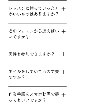
い。
はい。大丈夫です。 教室にこ
られる方の９割以上の方が最
レッスンに持っていった方
初は同じお悩みで来られてい
がいいものはありますか？
ます。レッスンも分かりやす
く丁寧に行っていますのでご
はい。 エプロンとハンドタオ
安心ください。
ル、筆記用具、持ち帰り容器
どのレッスンから通えばい
をお持ちください。その他注
いですか？
意事項をご確認下さい。
どのレッスンからでも可能で
すが、特にお料理が苦手な方
男性も参加できますか？
は「ゼロから和食vol.1」のし
ょうが焼き・鯖の味噌煮から
いいえ。申し訳ございませ
の受講がオススメです。ご不
ん。 当教室は「女性専用」と
ネイルをしていても大丈夫
明な点はお気軽にお問い合わ
させていただいております。
ですか？
せ下さい。
男性も参加できる企画は現在
行っておりません。
はい。 大丈夫ですが、ネイル
を衛生的ではないと感じる方
作業手順をスマホ動画で撮
もいらっしゃいますので、ゴ
ってもいいですか？
ム手袋(ラテックス)の着用をお