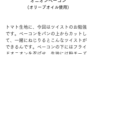
オニオンベーコン
(オリーブオイル使用)
トマト生地に、今回はツイストのお勉強
です。ベーコンをパンの上からカットし
て、一緒にねじりるとこんなツイストが
できるんです。ベーコンの下にはフライ
ドオニオンを忍ばせ、生地には粉チーズ
をかけるので、まるでドライピザ。半分
にカットすればとっても食べやすいステ
ィックにもできる万能成形です。