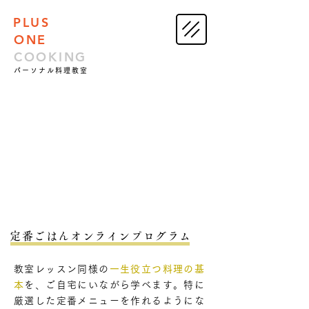
PLUS
ONE
COOKING
パーソナル料理教室
Online Program
オンラインプログラム
定番ごはん​オンラインプログラム
教室レッスン同様の
一生役立つ料理の基
本
を、ご自宅にいながら学べます。特に
厳選した定番メニューを作れるようにな