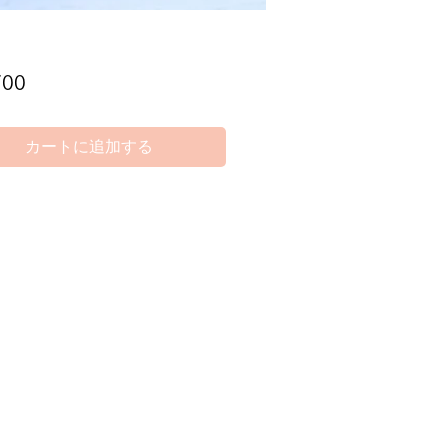
価
700
格
カートに追加する