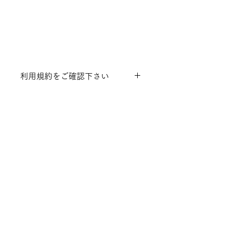
利用規約をご確認下さい
こちらからご確認ください。
https://plusonecooking.wixsite.c
om/ateria/studiolesson
PLUSONECOOKING
はじめての方へ
スケジュール
料金と​お支払い
注意事項・利用規約
Recipe2022