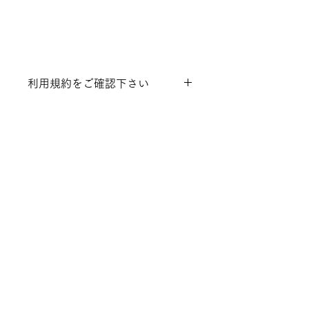
利用規約をご確認下さい
こちらからご確認ください。
https://plusonecooking.wixsite.c
om/ateria/studiolesson
PLUSONECOOKING
はじめての方へ
スケジュール
料金と​お支払い
注意事項・利用規約
Recipe2022
よくある質問
個人情報の取り扱いについて