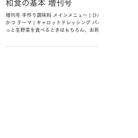
2024年5月21日
和食の基本 増刊号
増刊号 手作り調味料 メインメニュー | ひれ
かつ テーマ | キャロットドレッシング パパ
っと生野菜を食べるときはもちろん、お刺身
とちょっとの野菜を組み合わせたカルパッチ
ョにも使える和風ドレッシング。定番すぎる
定番のドレッシングも手づくりしていきま
す。ここでは分離させないポイントなどを解
説しながらレッスンしていきますね。なかな
かお気に入りのドレッシングに出会えなかっ
た方、出会えなかったら自分で作っちゃいま
しょう♪ ◉レッスンメニュー ひれカツ こんに
ゃくの土佐煮 なすのオランダ煮 極細キャベ
せん切り手作り和風ドレッシング メインメ
ニュー | 山菜おこわ テーマ | 麺つゆ でまし
た！時短レシピによく登場する「麺つゆ」今